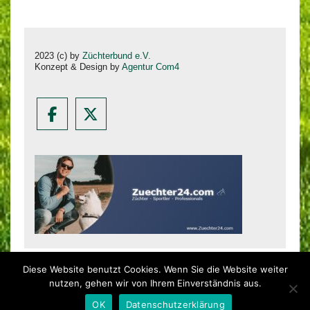
2023 (c) by
Züchterbund e.V.
Konzept & Design by
Agentur Com4
Diese Website benutzt Cookies. Wenn Sie die Website weiter
nutzen, gehen wir von Ihrem Einverständnis aus.
2023 (c) Zuechterbund e.V.
Theme By
SiteOrigin
OK
Datenschutzerklärung